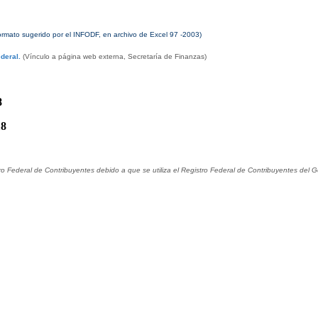
ormato sugerido por el INFODF, en archivo de Excel 97 -2003)
deral.
(Vínculo a página web externa, Secretaría de Finanzas)
8
18
 Federal de Contribuyentes debido a que se utiliza el Registro Federal de Contribuyentes del Gob